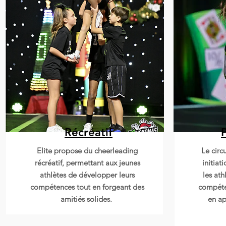
Récréatif
Bobs
Elite propose du cheerleading
Le circ
récréatif, permettant aux jeunes
initiat
athlètes de développer leurs
les ath
compétences tout en forgeant des
compéte
amitiés solides.
en ap