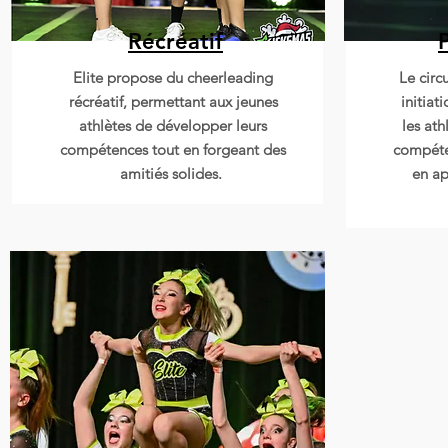
Récréatif
Bobs
Elite propose du cheerleading
Le circ
récréatif, permettant aux jeunes
initiat
athlètes de développer leurs
les ath
compétences tout en forgeant des
compéte
amitiés solides.
en ap