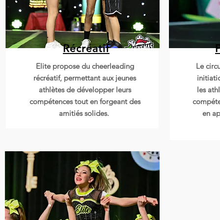
Récréatif
Bobs
Elite propose du cheerleading
Le circ
récréatif, permettant aux jeunes
initiat
athlètes de développer leurs
les ath
compétences tout en forgeant des
compéte
amitiés solides.
en ap